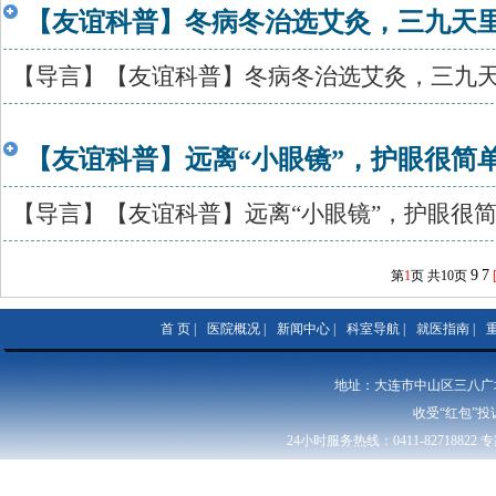
【友谊科普】冬病冬治选艾灸，三九天
【导言】【友谊科普】冬病冬治选艾灸，三九天里
【友谊科普】远离“小眼镜”，护眼很简
【导言】【友谊科普】远离“小眼镜”，护眼很简单
9
7
第
1
页 共
10
页
首 页
|
医院概况
|
新闻中心
|
科室导航
|
就医指南
|
地址：大连市中山区三八广场8号 
收受“红包”投诉举
24小时服务热线：0411-82718822 专
辽卫网审字【2