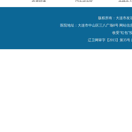
内景
病房环境
门诊候诊区
内镜中
版权所有：大连市友
医院地址：大连市中山区三八广场8号 网站
收受“红包”投
辽卫网审字【2015】第35号 辽