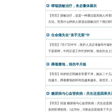
哮喘脱敏治疗，务必量体裁衣
【导言】脱敏治疗，这是一种通过提高病人对变
方法。究竟什么样的人群适合脱敏治疗？我们听听
生命痛失在“束手无策”中
【导言】7月17日中午，医护人员正准备吃午饭
子是厨师，午间正是工作忙的时候，他在灶台上突
蹲着擦地，很伤半月板
【导言】60岁的王阿姨非常爱干净，她从二十
住越大，蹲着擦地的时间也越来越长。前些天，她
糖尿病与心血管疾病：共生还是因果关
【导言】回放 糖尿病与心血管疾病：共生还是因
友的听课热情。1点30分，D座会议室就坐了不少