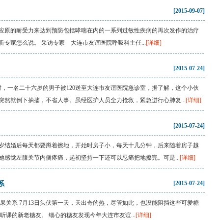
[2015-09-07]
应原的耐受力来达到预防包括哮喘在内的一系列过敏性疾病的再次发作的治疗
专家怎么说。 采访专家 大连市友谊医院呼吸科主任...
[详细]
[2015-07-24]
时，一名二十六岁的男子被120送至大连市友谊医院急诊室，据了解，这个小伙
然就倒下抽搐，不省人事。虽经医护人员全力抢救，紧急进行心肺复...
[详细]
[2015-07-24]
几岁结婚后每天都要蹲着擦地，开始时房子小，每天十几分钟，后来随着房子越
感觉左膝关节内侧疼痛，起初坚持一下还可以忍痛把地擦完。可是...
[详细]
[2015-07-24]
系
果关系 7月13日头伏第一天，天出奇的热，尽管如此，也没能阻挡这些可爱糖
听课的新老糖友。 细心的糖友发现今年大连市友谊...
[详细]