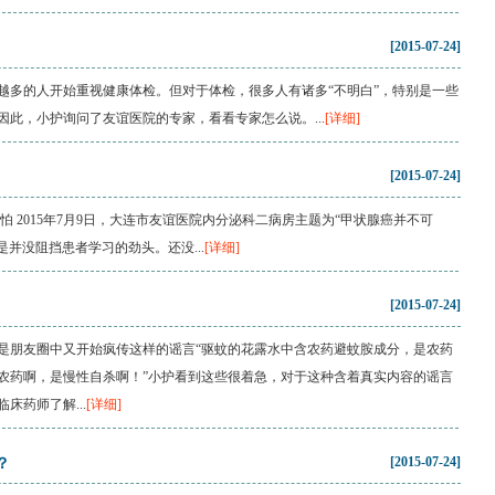
[2015-07-24]
越多的人开始重视健康体检。但对于体检，很多人有诸多“不明白”，特别是一些
此，小护询问了友谊医院的专家，看看专家怎么说。...
[详细]
[2015-07-24]
 2015年7月9日，大连市友谊医院内分泌科二病房主题为“甲状腺癌并不可
并没阻挡患者学习的劲头。还没...
[详细]
[2015-07-24]
是朋友圈中又开始疯传这样的谣言“驱蚊的花露水中含农药避蚊胺成分，是农药
农药啊，是慢性自杀啊！”小护看到这些很着急，对于这种含着真实内容的谣言
药师了解...
[详细]
[2015-07-24]
？