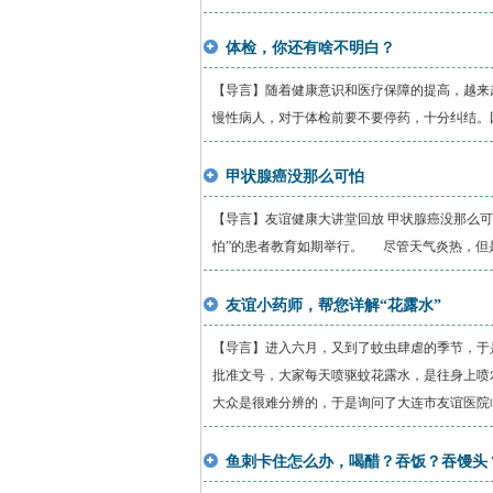
体检，你还有啥不明白？
【导言】随着健康意识和医疗保障的提高，越来
慢性病人，对于体检前要不要停药，十分纠结。因
甲状腺癌没那么可怕
【导言】友谊健康大讲堂回放 甲状腺癌没那么可怕
怕”的患者教育如期举行。 尽管天气炎热，但是
友谊小药师，帮您详解“花露水”
【导言】进入六月，又到了蚊虫肆虐的季节，于
批准文号，大家每天喷驱蚊花露水，是往身上喷
大众是很难分辨的，于是询问了大连市友谊医院临床
鱼刺卡住怎么办，喝醋？吞饭？吞馒头